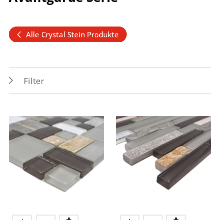
Alle Crystal Stein Produkte
Filter
Eigenschaften
Verwendungszwecke
Abrieb 4
Außen
Frostbeständig
Boden
Nassbereich
Innen
Spritzwasserbereich
Wand
Formen
Farben
Multiverbund
gold
Rechteck
grau
schwarz