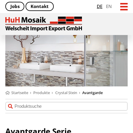
Jobs
Kontakt
DE
EN
Startseite
›
Produkte
›
Crystal Stein
›
Avantgarde
Avantgarde Serie