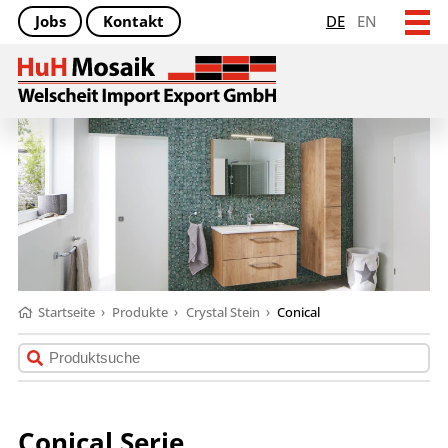
Jobs
Kontakt
DE
EN
Startseite
›
Produkte
›
Crystal Stein
›
Conical
Conical Serie