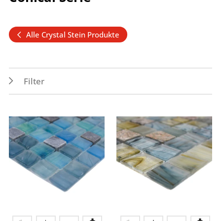
Alle Crystal Stein Produkte
Filter
Eigenschaften
Verwendungszwecke
Abrieb 1
Außen
Frostbeständig
Boden
Nassbereich
Innen
Spritzwasserbereich
Wand
Farben
blau
grau