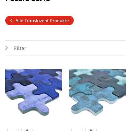
Alle Transluzent Produkte
Filter
Eigenschaften
Verwendungszwecke
Nassbereich
Innen
Spritzwasserbereich
Wand
Farben
blau
grün