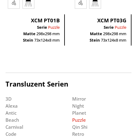
XCM PT01B
XCM PT03G
Serie
Puzzle
Serie
Puzzle
Matte
298x298 mm
Matte
298x298 mm
Stein
73x124x8 mm
Stein
73x124x8 mm
Transluzent Serien
3D
Mirror
Alexa
Night
Antic
Planet
Beach
Puzzle
Carnival
Qin Shi
Code
Retro