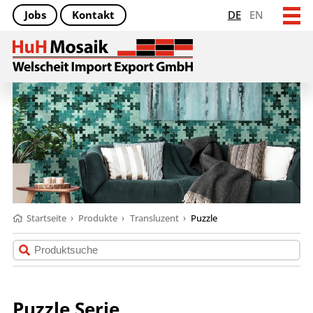
Jobs
Kontakt
DE
EN
Startseite
›
Produkte
›
Transluzent
›
Puzzle
Puzzle Serie