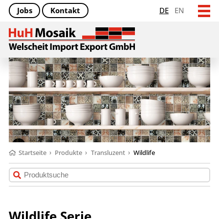
Jobs
Kontakt
DE
EN
Startseite
›
Produkte
›
Transluzent
›
Wildlife
Wildlife Serie